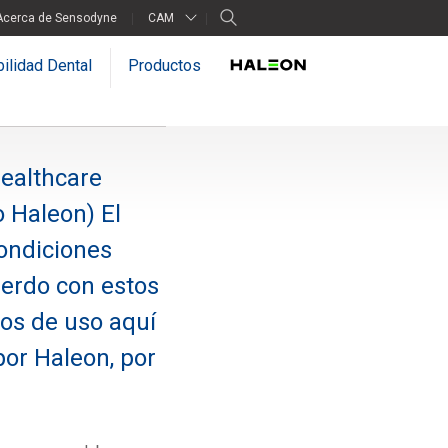
Acerca de Sensodyne
CAM
ilidad Dental
Productos
Healthcare
o Haleon) El
condiciones
cuerdo con estos
nos de uso aquí
por Haleon, por