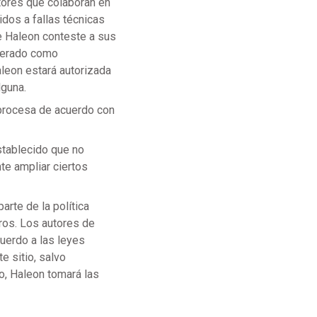
utores que colaboran en
dos a fallas técnicas
e Haleon conteste a sus
iderado como
aleon estará autorizada
lguna.
procesa de acuerdo con
stablecido que no
te ampliar ciertos
arte de la política
tros. Los autores de
cuerdo a las leyes
e sitio, salvo
o, Haleon tomará las