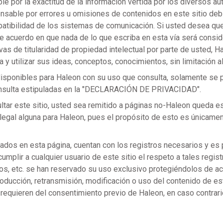
e por la exactitud de la información vertida por los diversos a
onsable por errores u omisiones de contenidos en este sitio debi
atibilidad de los sistemas de comunicación. Si usted desea qu
de acuerdo en que nada de lo que escriba en esta vía será cons
vas de titularidad de propiedad intelectual por parte de usted, H
a y utilizar sus ideas, conceptos, conocimientos, sin limitación a
isponibles para Haleon con su uso que consulta, solamente se 
onsulta estipuladas en la "DECLARACIÓN DE PRIVACIDAD".
ltar este sitio, usted sea remitido a páginas no-Haleon queda e
legal alguna para Haleon, pues el propósito de esto es únicamen
ados en esta página, cuentan con los registros necesarios y es p
umplir a cualquier usuario de este sitio el respeto a tales regis
ujos, etc. se han reservado su uso exclusivo protegiéndolos de a
roducción, retransmisión, modificación o uso del contenido de est
requieren del consentimiento previo de Haleon, en caso contrari